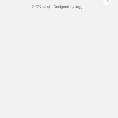
복절10월 3일(금): 개천절10월..
© 쿠아세상 | Designed by
laggoz