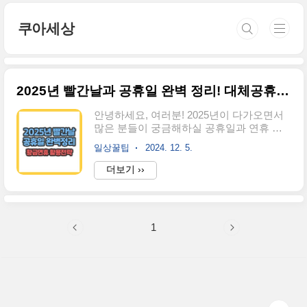
본문 바로가기
쿠아세상
2025년 빨간날과 공휴일 완벽 정리! 대체공휴일, 연휴 정보까지 확인
안녕하세요, 여러분! 2025년이 다가오면서
많은 분들이 궁금해하실 공휴일과 연휴 정
보를 완벽하게 정리해봤습니다. 이번 포스
일상꿀팁
2024. 12. 5.
트에서는 2025년의 모든 빨간날은 물론, 대
체공휴일과 황금연휴 정보까지 상세히 알아
더보기 ››
보겠습니다. 여러분의 휴가 계획에 도움이
되길 바라며, 함께 살펴볼까요?1. 2025년 공
휴일 달력: 한눈에 보는 빨간날2025년에는
어떤 공휴일들이 기다리고 있을까요? 먼저
1
전체적인 달력을 살펴보겠습니다.1월 1일
(수): 새해1월 28일(화) ~ 1월 30일(목): 설날
3월 1일(토): 3·1 운동/삼일절3월 3일(월):
3·1 운동/삼일절 대체공휴일5월 5일(월): 어
린이날 및 부처님 오신 날5월 6일(화): 대체
공휴일6월 6일(금): 현충일8월 15일(금): 광