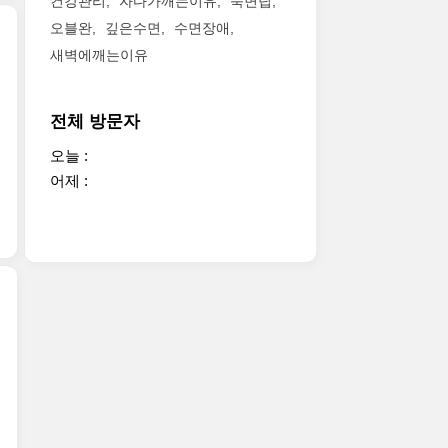
건강관리
자다가깨는이유
숙면팁
오블완
깊은수면
수면장애
새벽에깨는이유
전체 방문자
오늘 :
어제 :