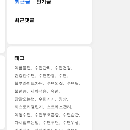
최근글
인기글
최근댓글
태그
여름불면
수면관리
수면건강
건강한수면
수면환경
수면
블루라이트차단
수면의질
수면팁
불면증
시차적응
숙면
잠잘오는법
수면기기
명상
티스토리챌린지
스트레스관리
여행수면
수면무호흡증
수면습관
다시잠드는법
수면루틴
수면위생