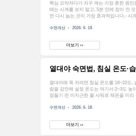
핵심 요약자다가 자꾸 깨는 가장 흔한 원인
때는 시계를 보지 말고, 5분 안에 잠이 안
면 다시 눕는 것이 가장 효과적입니다.- 시
어집니다- 취침 3시간 전 수분·음주·카페인 제한
수면개선
2026. 6. 19.
오면 일어났다가 졸릴 때 재입면- 새벽 3~
중 깨어남)이란 잠든 뒤 아침까지 한 번 이
번은 짧게 깨지만, 깼다는 사실조차 모르고 
더보기 ››
열대야 숙면법, 침실 온도·습
열대야에 푹 자려면 침실 온도를 18~22도,
람을 감안해 설정 온도는 여기서 2~3도 높
잠들기 전 미지근한 물 샤워로 체온을 미리
7가지항목권장 기준침실 온도18~22도 (체감
수면개선
2026. 6. 18.
도, 취침 예약샤워자기 전 미지근한 물환기
형 TV 등)카페인·알코올저녁 이후 자제열대
도 아래로 떨어지지 않는 무더운 밤을 말합니다(
더보기 ››