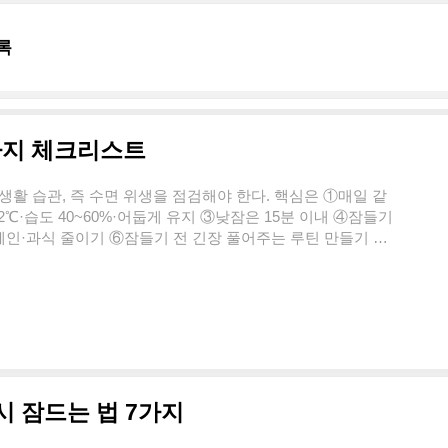
록
7가지 체크리스트
생활 습관, 즉 수면 위생을 점검해야 한다. 핵심은 ①매일 같
2℃·습도 40~60%·어둡게 유지 ③낮잠은 15분 이내 ④잠들기
페인·과식 줄이기 ⑥잠들기 전 긴장 풀어주는 루틴 만들기 ⑦
-|---|| 침실 온도 | 20~22℃ || 침실 습도 | 40~60% || 조명
운동 | 잠들기 6시간 전까지 || 기상·취침 | 매일 같은 시간 |수면 위
과 환경 관리의 총칭이다. 약물이 아니라 일상 행동을 바꿔 수
시 잠드는 법 7가지