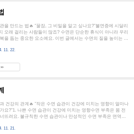
법
관을 만드는 법🔥 "꿀잠, 그 비밀을 알고 싶나요?"불면증에 시달리
 오래 걸리는 사람들이 많죠? 수면은 단순한 휴식이 아니라 우리
복을 돕는 중요한 요소예요. 이번 글에서는 수면의 질을 높이는 습
볼게요. 한 번 들으면 실천해 보고 싶을걸요?1. 수면 리듬 맞추기일
. 11. 22.
 유지같은 시간에 잠들고 일어나는 게 가장 중요해요. 불규칙한 수
 생체 리듬을 어지럽히기 때문에, 주말에도 기상 시간을 크게 다르
 보세요.자연스러운 일출과 일몰 활용우리 몸은 빛에 민감하게 반
››
는 햇빛을 충분히 받고, 밤에는 밝은 조명을 줄여서 뇌가 "이제 잘
인식할 수 있도록 도와주는 게 좋아요.2. 침실 환경 최적화..
계
과 건강의 관계🔥 "작은 수면 습관이 건강에 미치는 영향이 얼마나
가요?"1. 나쁜 수면 습관이 건강에 미치는 영향수면 부족은 몸 전
무너뜨려요. 불규칙한 수면 습관이나 만성적인 수면 부족은 면역력
 다양한 신체적, 정신적 문제를 일으킬 수 있죠. 연구에 따르면, 하
. 11. 21.
로 자는 사람들은 7시간 이상 자는 사람들에 비해 심장병 위험이