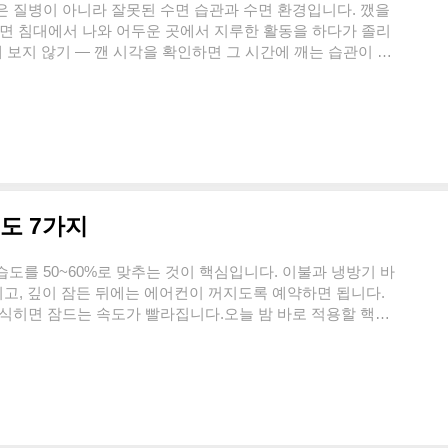
은 질병이 아니라 잘못된 수면 습관과 수면 환경입니다. 깼을
 오면 침대에서 나와 어두운 곳에서 지루한 활동을 하다가 졸리
계 보지 않기 — 깬 시각을 확인하면 그 시간에 깨는 습관이 굳
- 실내 온도 18~22도, 빛 차단 유지- 20분 규칙: 누워도 안
4시 반복 각성이 2주 이상 지속되면 전문의 상담중도각성(수면
상 깨어 다시 잠들기 어려운 상태를 말합니다. 누구나 밤에 몇
다시 잠들면 정상입니다. 문제..
도 7가지
 습도를 50~60%로 맞추는 것이 핵심입니다. 이불과 냉방기 바
이고, 깊이 잠든 뒤에는 에어컨이 꺼지도록 예약하면 됩니다.
 식히면 잠드는 속도가 빨라집니다.오늘 밤 바로 적용할 핵심
상 약간 시원)침실 습도50~60%에어컨 설정적정 온도 +2~3
잠들기 전 맞바람으로 열기 배출발열 가전침실 밖으로 (PC·대
야가 뭐길래 잠이 안 올까?열대야는 밤사이 최저 기온이 25
한국경제, 2015). 사람은 잠들면서 ..