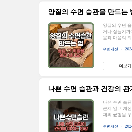
양질의 수면 습관을 만드는 
양질의 수면 습
거나 잠들기까지
몸과 마음의 회
관에 대해 알아
수면개선
2024
정한 수면 시간
면 패턴은 몸의
지 않게 설정해
더보기 
응하죠. 아침에
시간이야"라고 
나쁜 수면 습관과 건강의 관
나쁜 수면 습관
큰지 알고 계신
체의 균형을 
을 약화시키고,
수면개선
2024
루 6시간 이하