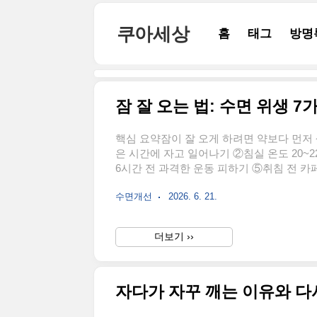
본문 바로가기
쿠아세상
홈
태그
방명
잠 잘 오는 법: 수면 위생 
핵심 요약잠이 잘 오게 하려면 약보다 먼저 
은 시간에 자고 일어나기 ②침실 온도 20~2
6시간 전 과격한 운동 피하기 ⑤취침 전 카
졸릴 때만 잠자리에 눕기다.| 항목 | 권장 기준 ||--
수면개선
2026. 6. 21.
| 어두울수록 좋음 || 낮잠 | 15분 이내 || 
생이란 잠을 잘 자기 위해 지키는 생활 습관
면의 질을 높이는 가장 ..
더보기 ››
자다가 자꾸 깨는 이유와 다