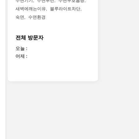
수면기기
수면루틴
수면무호흡증
새벽에깨는이유
블루라이트차단
숙면
수면환경
전체 방문자
오늘 :
어제 :