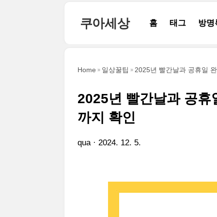
본문 바로가기
쿠아세상
홈
태그
방명
Home
일상꿀팁
2025년 빨간날과 공휴일 
2025년 빨간날과 공휴
까지 확인
qua
2024. 12. 5.