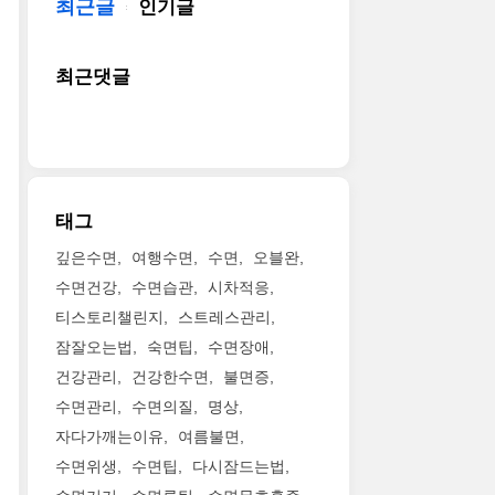
최근글
인기글
최근댓글
태그
깊은수면
여행수면
수면
오블완
수면건강
수면습관
시차적응
티스토리챌린지
스트레스관리
잠잘오는법
숙면팁
수면장애
건강관리
건강한수면
불면증
수면관리
수면의질
명상
자다가깨는이유
여름불면
수면위생
수면팁
다시잠드는법