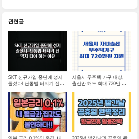
관련글
SKT 신규가입 중단에 성지
서울시 무주택 가구 대상,
줄섰다! 단통법 터지기 전
출산만 해도 최대 720만 원
막차 타야 하는 이유
지원받는 법
일본 금리 0.1%의 충격, 내
2025년 빨간날과 공휴일 완