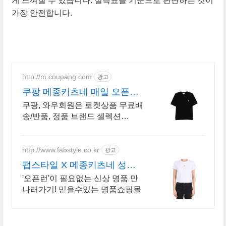
게 느껴질 수 있습니다. 실측표를 기준으로 판단하는 것이
가장 안전합니다.
http://m.coupang.com
광고
쿠팡 메종키츠네 매일 오픈되
는 와우회원 특가
쿠팡, 와우회원은 로켓상품 무료배
송/반품, 정품 브랜드 셀렉션
R.LUX 입점. 꼭 필요한 제품은 쿠
팡에서 더 저렴하게, 로켓배송으로
더 빠르게!
http://www.fabstyle.co.kr
광고
팹스타일 X 메종키츠네 성수
동 매장
'오픈런'이 필요없는 신상 명품 만
나러가기! 믿을수있는 명품쇼핑몰