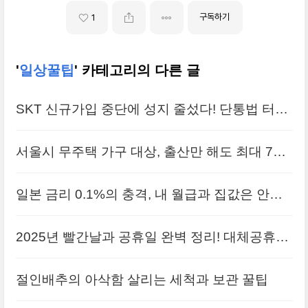
구독하기
1
'
일상꿀팁
' 카테고리의 다른 글
SKT 신규가입 중단에 성지 줄섰다! 단통법 터지
기 전 막차 타야 하는 이유
서울시 무주택 가구 대상, 출산만 해도 최대 720
만 원 지원받는 법
일본 금리 0.1%의 충격, 내 월급과 집값은 안전
할까?
2025년 빨간날과 공휴일 완벽 정리! 대체공휴일,
연휴 정보까지 확인
절인배추의 아삭함 살리는 세척과 보관 꿀팁