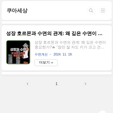
본문 바로가기
쿠아세상
성장 호르몬과 수면의 관계: 왜 깊은 수면이 중요한가?
성장 호르몬과 수면의 관계: 왜 깊은 수면이
중요한가?🔥 "잠만 잘 자도 키가 크고 건강
해진다? 성장 호르몬과 깊은 수면의 놀라운
수면개선
2024. 11. 19.
비밀!"1. 성장 호르몬이란 무엇인가요?성장
호르몬은 우리 몸에서 성장과 발달을 담당
더보기 ››
하는 중요한 호르몬이에요. 특히 어린이와
청소년기에 뼈와 근육을 키우고, 세포 재생
을 촉진하죠. 성인이 된 후에도 이 호르몬은
지방을 태우고 근육을 유지하며 전반적인
1
건강을 관리해줘요."아무리 키 크는 영양제
를 먹어도, 잠을 제대로 못 자면 효과가 떨어
질 수 있어요." 그만큼 성장 호르몬은 수면과
밀접한 관계가 있답니다!2. 깊은 수면(Non-
REM 수면)과 성장 호르몬의 분비성장 호르
몬은 깊은 수면(Non-REM 3단계) 중에 가장