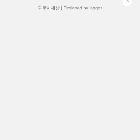
활발히 분비돼요. 연구에 따르면, 성장 호르
몬의 70% 이..
© 쿠아세상 | Designed by
laggoz